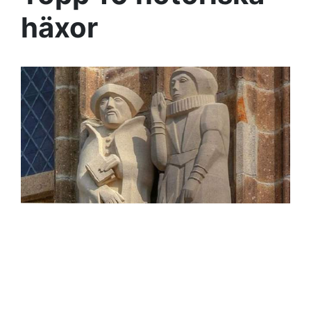
häxor