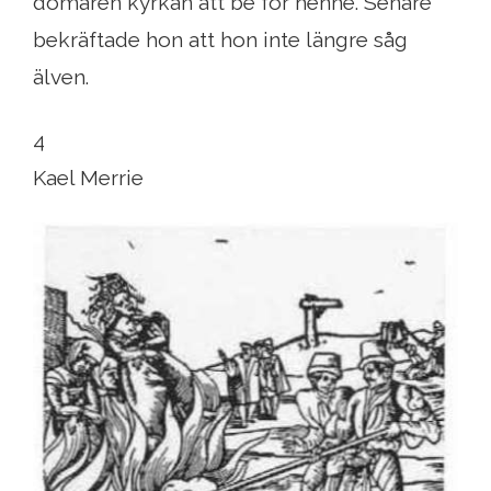
domaren kyrkan att be för henne. Senare
bekräftade hon att hon inte längre såg
älven.
4
Kael Merrie