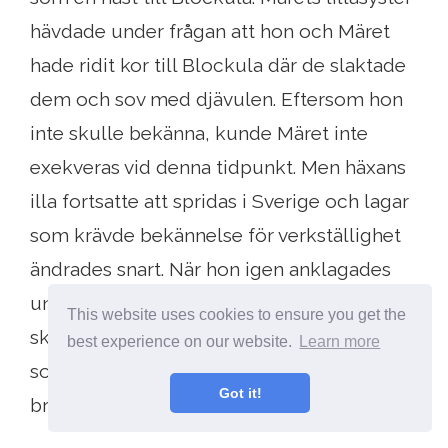
hävdade under frågan att hon och Märet
hade ridit kor till Blockula där de slaktade
dem och sov med djävulen. Eftersom hon
inte skulle bekänna, kunde Märet inte
exekveras vid denna tidpunkt. Men häxans
illa fortsatte att spridas i Sverige och lagar
som krävde bekännelse för verkställighet
ändrades snart. När hon igen anklagades
under Mora Witch Trials blev hon förklarad
This website uses cookies to ensure you get the
skyldig. År 1672 avfärdades Jonsdotter,
best experience on our website.
Learn more
som den svenska sedvanen, innan han
Got it!
brändes.