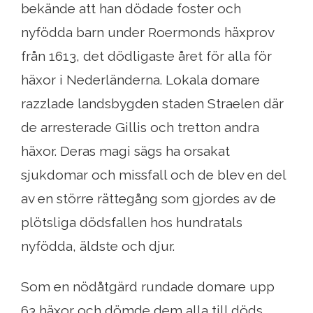
bekände att han dödade foster och
nyfödda barn under Roermonds häxprov
från 1613, det dödligaste året för alla för
häxor i Nederländerna. Lokala domare
razzlade landsbygden staden Straelen där
de arresterade Gillis och tretton andra
häxor. Deras magi sägs ha orsakat
sjukdomar och missfall och de blev en del
av en större rättegång som gjordes av de
plötsliga dödsfallen hos hundratals
nyfödda, äldste och djur.
Som en nödåtgärd rundade domare upp
63 häxor och dömde dem alla till döds