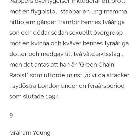
Nappers övertygelser inkluderar ett brott
mot en flygpistol, stabbar en ung mamma
nittiofem gånger framför hennes tvååriga
son och dödar sedan sexuellt övergrepp
mot en kvinna och kväver hennes fyraåriga
dotter och medgav till två våldtäktsslag ,
men det antas att han är "Green Chain
Rapist" som utförde minst 70 vilda attacker
i sydöstra London under en fyraårsperiod
som slutade 1994
9
Graham Young