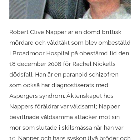
Robert Clive Napper är en dömd brittisk
mördare och våldtäkt som blev ombeställd
i Broadmoor Hospital på obestämd tid den
18 december 2008 för Rachel Nickells
dödsfall. Han är en paranoid schizofren
som också har diagnostiserats med
Aspergers syndrom. Äktenskapet hos
Nappers föräldrar var våldsamt; Napper
bevittnade våldsamma attacker mot sin
mor som slutade i skilsmässa när han var
10. Napper och hans syskon (två bröder och