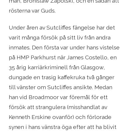
man, Bronislaw Zapolski, och en sådan att
rösterna var Guds.
Under åren av Sutcliffes fängelse har det
varit många försök på sitt liv från andra
inmates. Den första var under hans vistelse
på HMP Parkhurst när James Costello, en
35 årig karriärkriminell från Glasgow,
dungade en trasig kaffekruka två gånger
till vänster om Sutcliffes ansikte. Medan
han vid Broadmoor var föremål för ett
försök att strangulera (misshandlat av
Kenneth Erskine ovanför) och förlorade
synen i hans vänstra öga efter att ha blivit