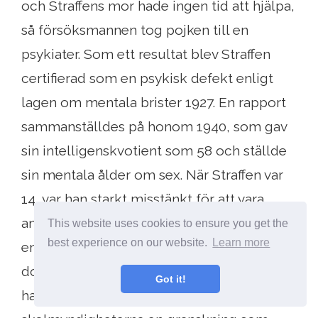
och Straffens mor hade ingen tid att hjälpa,
så försöksmannen tog pojken till en
psykiater. Som ett resultat blev Straffen
certifierad som en psykisk defekt enligt
lagen om mentala brister 1927. En rapport
sammanställdes på honom 1940, som gav
sin intelligenskvotient som 58 och ställde
sin mentala ålder om sex. När Straffen var
14, var han starkt misstänkt för att vara
ansvarig för att stryka två prisgäss ägda av
This website uses cookies to ensure you get the
best experience on our website.
Learn more
en av hans skolans officerare; Det fanns
dock inget bevis och det noterades inte på
Got it!
hans register. Vid 16 års ålder genomförde