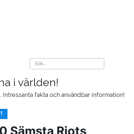
na i världen!
. Intressanta fakta och användbar information!
T
0 Sämsta Riots