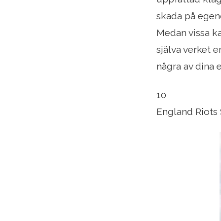
skada på egend
Medan vissa kan
själva verket e
några av dina 
10
England Riots 