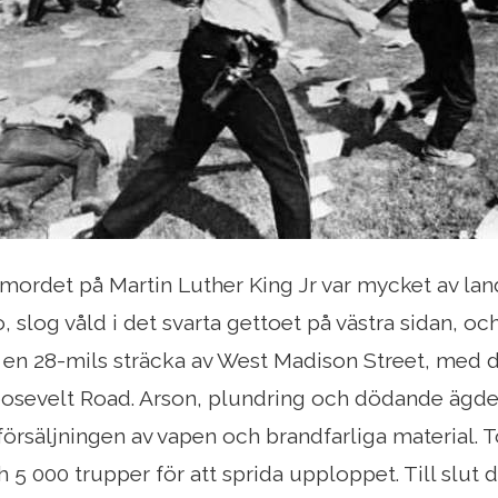
 mordet på Martin Luther King Jr var mycket av lande
, slog våld i det svarta gettoet på västra sidan, o
en 28-mils sträcka av West Madison Street, med d
osevelt Road. Arson, plundring och dödande ägd
försäljningen av vapen och brandfarliga material. T
h 5 000 trupper för att sprida upploppet. Till slut