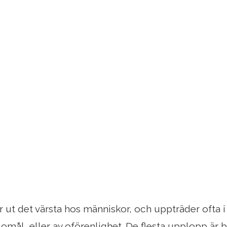
 ut det värsta hos människor, och uppträder ofta i
omål, eller av oförenlighet. De flesta upplopp är 