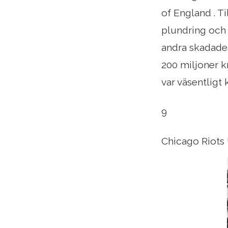
of England . T
plundring och
andra skadades
200 miljoner 
var väsentlig
9
Chicago Riots