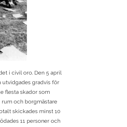
t i civil oro. Den 5 april
ch utvidgades gradvis för
e flesta skador som
e rum och borgmästare
otalt skickades minst 10
 dödades 11 personer och