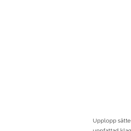
Upplopp sätter
uppfattad klag