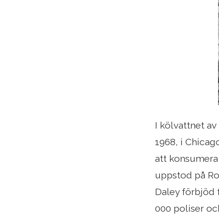
I kölvattnet av
1968, i Chicago
att konsumera 
uppstod på Ro
Daley förbjöd 
000 poliser oc