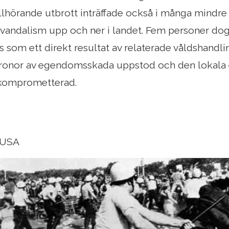
illhörande utbrott inträffade också i många mindre 
 vandalism upp och ner i landet. Fem personer do
 som ett direkt resultat av relaterade våldshandli
kronor av egendomsskada uppstod och den lokala 
t komprometterad.
 USA