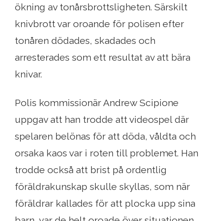
ökning av tonårsbrottsligheten. Särskilt
knivbrott var oroande för polisen efter
tonåren dödades, skadades och
arresterades som ett resultat av att bära
knivar.
Polis kommissionär Andrew Scipione
uppgav att han trodde att videospel där
spelaren belönas för att döda, våldta och
orsaka kaos var i roten till problemet. Han
trodde också att brist på ordentlig
föräldrakunskap skulle skyllas, som när
föräldrar kallades för att plocka upp sina
barn, var de helt oroade över situationen