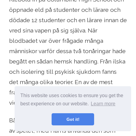
öppnade eld på studenter och lärare och
dödade 12 studenter och en lärare innan de
vred sina vapen på sig själva. När
blodbadet var över frågade många
människor varför dessa två tonåringar hade
begått en sådan hemsk handling. Från ilska
och isolering till psykisk sjukdom fanns
det många olika teorier. En av de mest
framträdande i dag är effekterna av
This website uses cookies to ensure you get the
videospelet DOOM på Harris och Klebold.
best experience on our website.
Learn more
Got it!
Både Harris och Klebold var fientliga fans
av spelet, med Harris använda den som