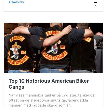
Brottslighet
Top 10 Notorious American Biker
Gangs
När vissa människor tänker på cyklister, tänker de
oftast på de stereotypa smutsiga, läderklädda
männen med raggade skägg som är...