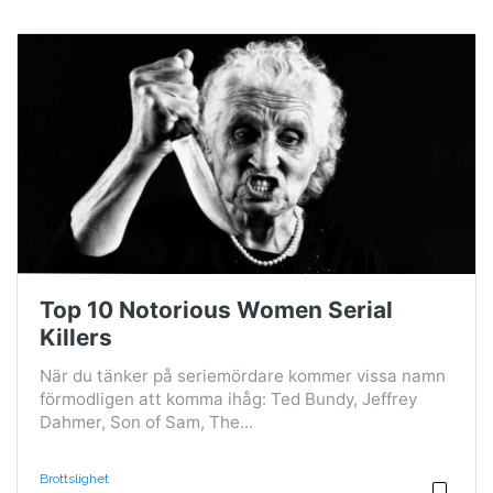
Top 10 Notorious Women Serial
Killers
När du tänker på seriemördare kommer vissa namn
förmodligen att komma ihåg: Ted Bundy, Jeffrey
Dahmer, Son of Sam, The...
Brottslighet