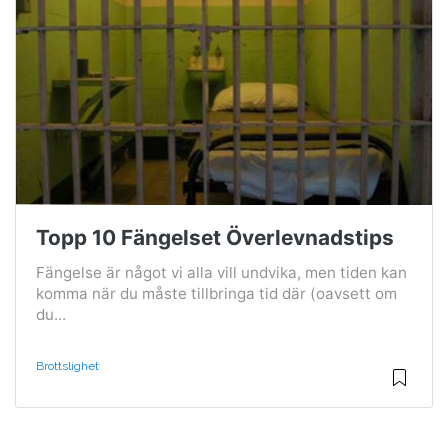
Topp 10 Fängelset Överlevnadstips
Fängelse är något vi alla vill undvika, men tiden kan
komma när du måste tillbringa tid där (oavsett om
du...
Brottslighet