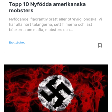
Topp 10 Nyfödda amerikanska
mobsters
Nyfödande: flagrantly orätt eller otrevlig; ondska. Vi
har alla hört talangerna, sett filmerna och läst
böckerna om mafia, mobsters och...
Brottslighet