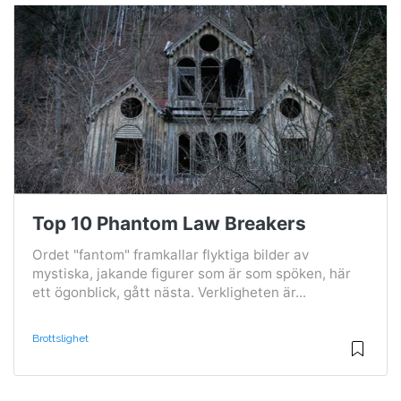
Top 10 Phantom Law Breakers
Ordet "fantom" framkallar flyktiga bilder av
mystiska, jakande figurer som är som spöken, här
ett ögonblick, gått nästa. Verkligheten är...
Brottslighet