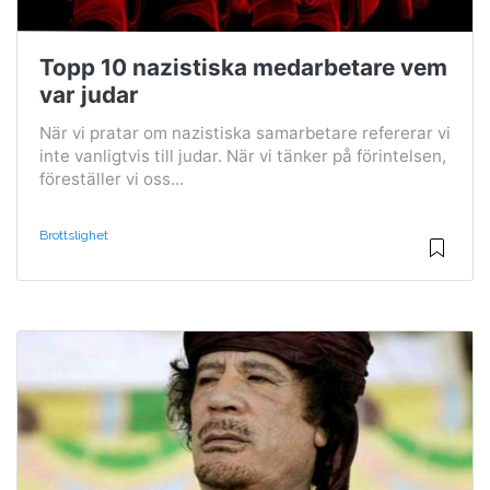
Topp 10 nazistiska medarbetare vem
var judar
När vi pratar om nazistiska samarbetare refererar vi
inte vanligtvis till judar. När vi tänker på förintelsen,
föreställer vi oss...
Brottslighet